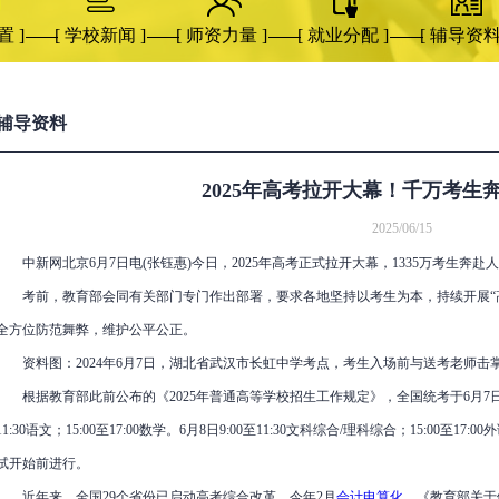
置 ]
[ 学校新闻 ]
[ 师资力量 ]
[ 就业分配 ]
[ 辅导资料
辅导资料
2025年高考拉开大幕！千万考生
2025/06/15
中新网北京6月7日电(张钰惠)今日，2025年高考正式拉开大幕，1335万考生奔赴
考前，教育部会同有关部门专门作出部署，要求各地坚持以考生为本，持续开展“高
全方位防范舞弊，维护公平公正。
资料图：2024年6月7日，湖北省武汉市长虹中学考点，考生入场前与送考老师击掌
根据教育部此前公布的《2025年普通高等学校招生工作规定》，全国统考于6月7日开
11:30语文；15:00至17:00数学。6月8日9:00至11:30文科综合/理科综合；15:0
试开始前进行。
近年来，全国29个省份已启动高考综合改革。今年2月
会计电算化
，《教育部关于