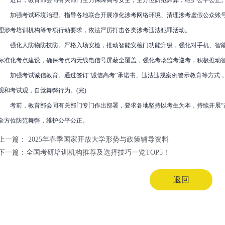
近日，教育部会同有关部门全力保障高考安全，全方位防范舞弊，维护公平公正
加强考试环境治理。指导各地联合开展净化涉考网络环境、清理涉考虚假公众账号
理涉考培训机构等专项行动要求，依法严厉打击各类涉考违法犯罪活动。
强化人防物防技防。严格入场安检，推动智能安检门功能升级，强化对手机、智能手
标准化考点建设，确保考点内无线电信号屏蔽全覆盖，强化考场监考巡考，积极推动
加强考试诚信教育。通过签订“诚信高考”承诺书、违法违规案例警示教育等方式，
观和考试观，自觉舞弊行为。(完)
考前，教育部会同有关部门专门作出部署，要求各地坚持以考生为本，持续开展“高
全方位防范舞弊，维护公平公正。
上一篇：
2025年春季国家开放大学形势与政策辅导资料
下一篇：
全国考研培训机构推荐及选择技巧一览TOP5！
返回