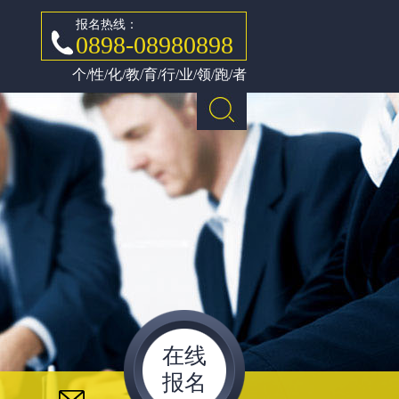
报名热线：
0898-08980898
个/性/化/教/育/行/业/领/跑/者
在线
报名