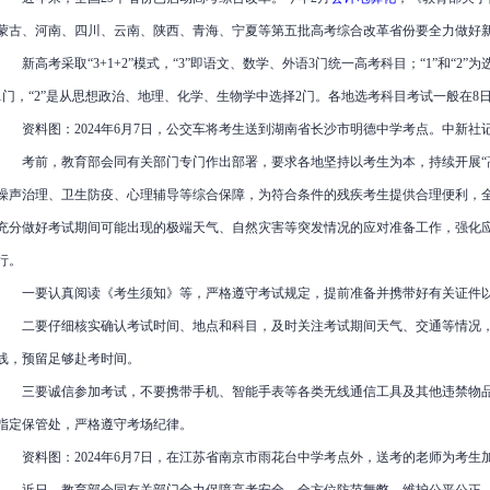
蒙古、河南、四川、云南、陕西、青海、宁夏等第五批高考综合改革省份要全力做好
新高考采取“3+1+2”模式，“3”即语文、数学、外语3门统一高考科目；“1”和“2”
1门，“2”是从思想政治、地理、化学、生物学中选择2门。各地选考科目考试一般在8日
资料图：2024年6月7日，公交车将考生送到湖南省长沙市明德中学考点。中新社记
考前，教育部会同有关部门专门作出部署，要求各地坚持以考生为本，持续开展“高
噪声治理、卫生防疫、心理辅导等综合保障，为符合条件的残疾考生提供合理便利，
充分做好考试期间可能出现的极端天气、自然灾害等突发情况的应对准备工作，强化
行。
一要认真阅读《考生须知》等，严格遵守考试规定，提前准备并携带好有关证件以
二要仔细核实确认考试时间、地点和科目，及时关注考试期间天气、交通等情况，
线，预留足够赴考时间。
三要诚信参加考试，不要携带手机、智能手表等各类无线通信工具及其他违禁物品进
指定保管处，严格遵守考场纪律。
资料图：2024年6月7日，在江苏省南京市雨花台中学考点外，送考的老师为考生加