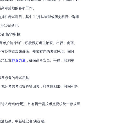
新高考落地的各项工作。
为选择性考试科目，其中“1”是从物理或历史科目中选择
至10日举行。
者 杨华峰 摄
考护航行动”，积极做好考生治安、出行、食宿、
全方位营造温馨舒适、规范有序的考试环境。同时，
应急处置
师资力量
，确保高考安全、平稳、顺利举
及必备的考试用具。
充分考虑考点安检等因素，科学规划出行时间和路
入考点(考场)，如有携带需按考点要求统一存放至
油鼓劲。中新社记者 泱波 摄