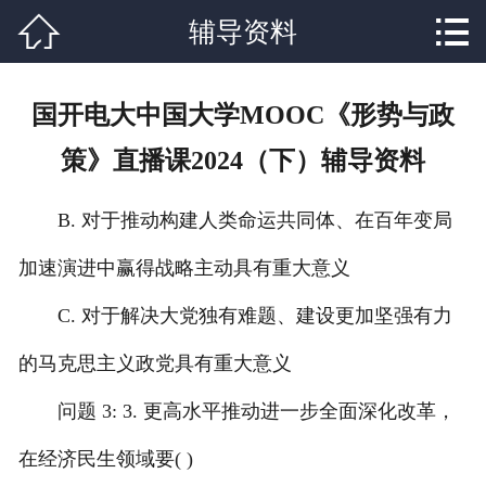


辅导资料
网站首页

关于我们
国开电大中国大学MOOC《形势与政
课程设置
策》直播课2024（下）辅导资料
学校新闻
B. 对于推动构建人类命运共同体、在百年变局
师资力量
加速演进中赢得战略主动具有重大意义
就业分配
C. 对于解决大党独有难题、建设更加坚强有力
辅导资料
的马克思主义政党具有重大意义
联系我们
问题 3: 3. 更高水平推动进一步全面深化改革，
在经济民生领域要( )
在线报名