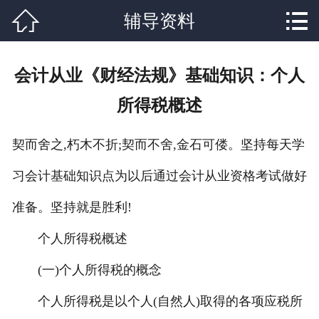


辅导资料
网站首页

关于我们
会计从业《财经法规》基础知识：个人
课程设置
所得税概述
学校新闻
契而舍之,朽木不折;契而不舍,金石可偻。坚持每天学
师资力量
习会计基础知识点为以后通过会计从业资格考试做好
就业分配
准备。坚持就是胜利!
辅导资料
个人所得税概述
联系我们
(一)个人所得税的概念
个人所得税是以个人(自然人)取得的各项应税所
在线报名