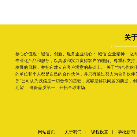
关于
核心价值观：诚信、创新、服务企业核心： 诚信 企业精神： 
专业化产品和服务，以真诚和实力赢得客户的理解、尊重和支持
发展的目标，并把它建立在客户满意的基础上。 关于“为合作伙
的单位和个人都是自己的合作伙伴，并只有通过努力为合作伙伴
务”公司认为诚信是一切合作的基础，宽容是解决问题的前提，
期望、 确保品质第一、开拓全球市场。...
网站首页
|
关于我们
|
课程设置
|
学校新闻