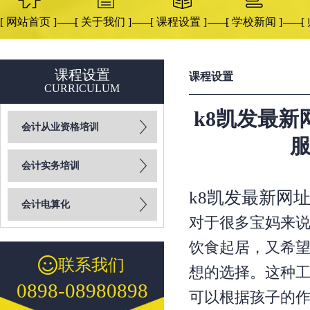
[ 网站首页 ]
[ 关于我们 ]
[ 课程设置 ]
[ 学校新闻 ]
[
课程设置
课程设置
CURRICULUM
k8凯发最新
会计从业资格培训
服
会计实务培训
k8凯发最新网址
会计电算化
对于很多宝妈来
饮食起居，又希
联系我们
想的选择。这种
0898-08980898
可以根据孩子的