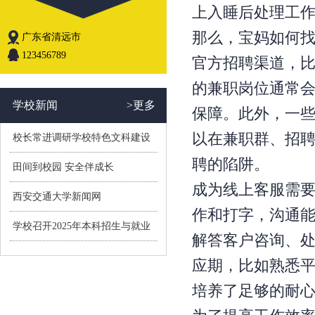
上入睡后处理工作
那么，宝妈如何
广东省清远市
123456789
官方招聘渠道，
的兼职岗位通常会
学校新闻
>更多
保障。此外，一
以在兼职群、招聘
校长常进调研学校特色文科建设
聘的陷阱。
进展
田间到校园 安全伴成长
成为线上客服需
西安交通大学新闻网
作和打字，沟通
学校召开2025年本科招生与就业
解答客户咨询、
总结表彰会
应期，比如熟悉
培养了足够的耐